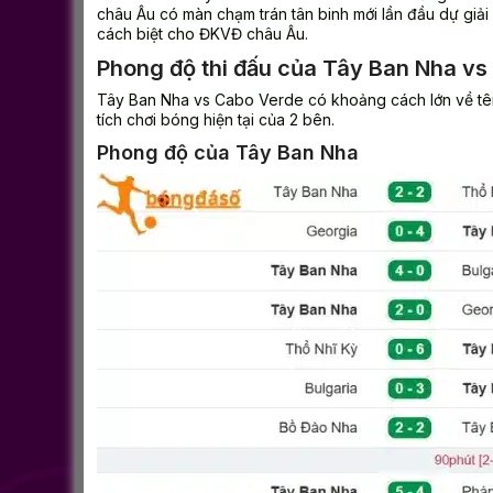
châu Âu có màn chạm trán tân binh mới lần đầu dự giải
cách biệt cho ĐKVĐ châu Âu.
Phong độ thi đấu của Tây Ban Nha v
Tây Ban Nha vs Cabo Verde có khoảng cách lớn về tên t
tích chơi bóng hiện tại của 2 bên.
Phong độ của Tây Ban Nha