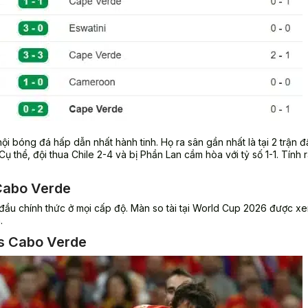
 bóng đá hấp dẫn nhất hành tinh. Họ ra sân gần nhất là tại 2 trận đ
ụ thể, đội thua Chile 2-4 và bị Phần Lan cầm hòa với tỷ số 1-1. Tính r
 Cabo Verde
ầu chính thức ở mọi cấp độ. Màn so tài tại World Cup 2026 được xe
.
vs Cabo Verde