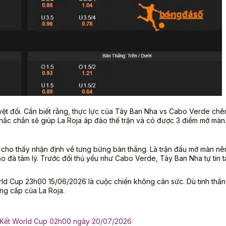
ệt đối. Cần biết rằng, thực lực của Tây Ban Nha vs Cabo Verde chê
 chắc chắn sẽ giúp La Roja áp đảo thế trận và có được 3 điểm mở màn
n cho thấy nhận định về tưng bừng bàn thắng. Là trận đấu mở màn nê
o đà tâm lý. Trước đối thủ yếu như Cabo Verde, Tây Ban Nha tự tin t
d Cup 23h00 15/06/2026 là cuộc chiến không cân sức. Dù tinh thần
g cấp của La Roja.
 Kết World Cup 02h00 ngày 20/07/2026