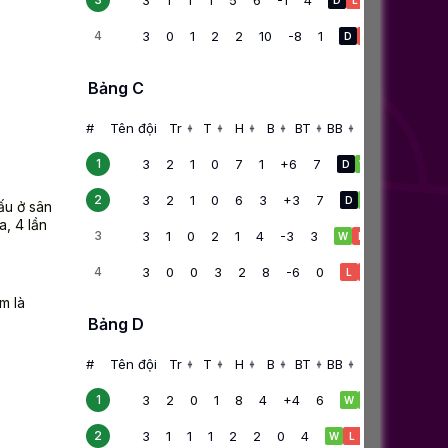
Qatar
3
0
1
2
2
10
-8
1
4
D
L
L
Bảng C
#
Tên đội
Tr
T
H
B
BT
BB
HS
Đ
5
▲
▲
▲
▲
▲
▲
▲
▲
▼
▼
▼
▼
▼
▼
▼
▼
Brazil
3
2
1
0
7
1
+6
7
1
D
W
W
W
L
Maroc
3
2
1
0
6
3
+3
7
2
D
W
W
D
W
ấu ở sân
a, 4 lần
Scotland
3
1
0
2
1
4
-3
3
3
W
L
L
Haiti
3
0
0
3
2
8
-6
0
4
L
L
L
m là
Bảng D
#
Tên đội
Tr
T
H
B
BT
BB
HS
Đ
5
▲
▲
▲
▲
▲
▲
▲
▲
▼
▼
▼
▼
▼
▼
▼
▼
Mỹ
3
2
0
1
8
4
+4
6
1
W
W
L
W
L
Úc
3
1
1
1
2
2
0
4
2
W
L
D
D