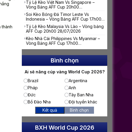
Tỷ Lệ Kèo Việt Nam Vs Singapore –
thắng
Vòng Bảng AFF Cup 20h00
31/07/2026
Soi Kèo Bóng Đá Timor Leste Vs
Indonesia – Vòng Bảng AFF Cup 17h00
31/07/2026
Tỷ Lệ Kèo Malaysia Vs Lào – Vòng bảng
a thành
AFF Cup 20h00 28/07/2026
Kèo Nhà Cái Philippines Vs Myanmar –
Vòng Bảng AFF Cup 17h00
28/07/2026
Bình chọn
Ai sẽ nâng cúp vàng World Cup 2026?
Brazil
Argentina
Pháp
Anh
Đức
Tây Ban Nha
Bồ Đào Nha
Đội tuyển khác
Kết quả
Bình chọn
BXH World Cup 2026