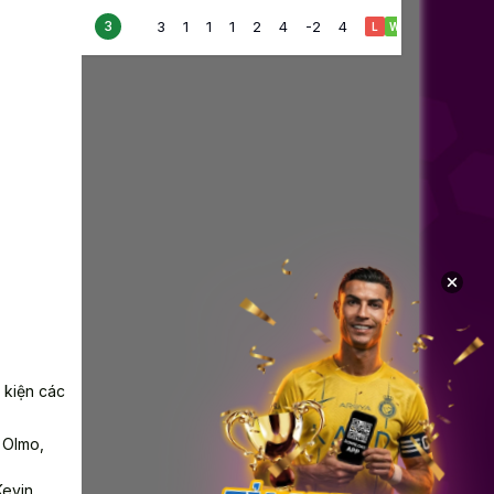
Paraguay
3
1
1
1
2
4
-2
4
3
L
W
D
D
L
Thổ Nhĩ Kỳ
3
1
0
2
3
5
-2
3
4
L
L
W
Bảng E
#
Tên đội
Tr
T
H
B
BT
BB
HS
Đ
5
▲
▲
▲
▲
▲
▲
▲
▲
▼
▼
▼
▼
▼
▼
▼
▼
Đức
3
2
0
1
10
4
+6
6
1
W
W
L
D
Bờ Biển Ngà
3
2
0
1
4
2
+2
6
2
W
L
W
L
Ecuador
3
1
1
1
2
2
0
4
3
L
D
W
L
Curaçao
3
0
1
2
1
9
-8
1
4
L
D
L
Bảng F
 kiện các
#
Tên đội
Tr
T
H
B
BT
BB
HS
Đ
5
▲
▲
▲
▲
▲
▲
▲
▲
▼
▼
▼
▼
▼
▼
▼
▼
 Olmo,
Hà Lan
3
2
1
0
10
4
+6
7
1
D
W
W
D
Kevin