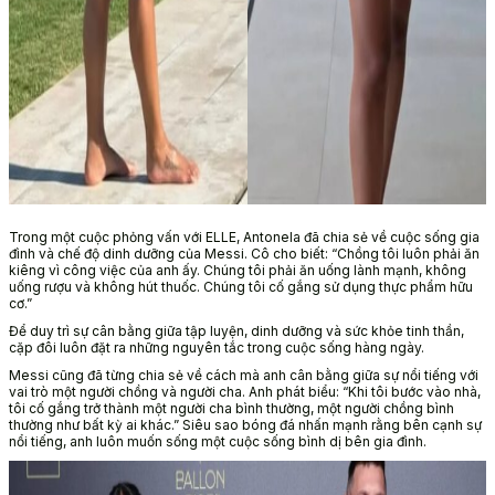
Trong một cuộc phỏng vấn với ELLE, Antonela đã chia sẻ về cuộc sống gia
đình và chế độ dinh dưỡng của Messi. Cô cho biết: “Chồng tôi luôn phải ăn
kiêng vì công việc của anh ấy. Chúng tôi phải ăn uống lành mạnh, không
uống rượu và không hút thuốc. Chúng tôi cố gắng sử dụng thực phẩm hữu
cơ.”
Để duy trì sự cân bằng giữa tập luyện, dinh dưỡng và sức khỏe tinh thần,
cặp đôi luôn đặt ra những nguyên tắc trong cuộc sống hàng ngày.
Messi cũng đã từng chia sẻ về cách mà anh cân bằng giữa sự nổi tiếng với
vai trò một người chồng và người cha. Anh phát biểu: “Khi tôi bước vào nhà,
tôi cố gắng trở thành một người cha bình thường, một người chồng bình
thường như bất kỳ ai khác.” Siêu sao bóng đá nhấn mạnh rằng bên cạnh sự
nổi tiếng, anh luôn muốn sống một cuộc sống bình dị bên gia đình.