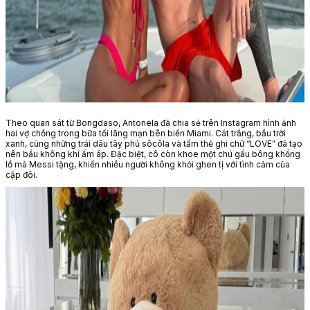
Theo quan sát từ Bongdaso, Antonela đã chia sẻ trên Instagram hình ảnh
hai vợ chồng trong bữa tối lãng mạn bên biển Miami. Cát trắng, bầu trời
xanh, cùng những trái dâu tây phủ sôcôla và tấm thẻ ghi chữ “LOVE” đã tạo
nên bầu không khí ấm áp. Đặc biệt, cô còn khoe một chú gấu bông khổng
lồ mà Messi tặng, khiến nhiều người không khỏi ghen tị với tình cảm của
cặp đôi.