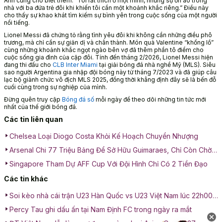
Anh cũng cho biết thêm: “Tôi rất thích ở một mình, nhưng sự ồn ào trong
nhà với ba đứa trẻ đôi khi khiến tôi cần một khoảnh khắc riêng.” Điều này
cho thấy sự khao khát tìm kiếm sự bình yên trong cuộc sống của một người
nổi tiếng.
Lionel Messi đã chứng tỏ rằng tình yêu đôi khi không cần những điều phô
trương, mà chỉ cần sự giản dị và chân thành. Món quà Valentine “khổng lồ”
cùng những khoảnh khắc ngọt ngào bên vợ đã thêm phần tô điểm cho
cuộc sống gia đình của cặp đôi. Tính đến tháng 2/2026, Lionel Messi hiện
đang thi đấu cho
CLB Inter Miami
tại giải bóng đá nhà nghề Mỹ (MLS). Siêu
sao người Argentina gia nhập đội bóng này từ tháng 7/2023 và đã giúp câu
lạc bộ giành chức vô địch MLS 2025, đồng thời khẳng định đây sẽ là bến đỗ
cuối cùng trong sự nghiệp của mình.
Đừng quên truy cập
Bóng đá số
mỗi ngày để theo dõi những tin tức mới
nhất của thế giới bóng đá.
Các tin liên quan
Chelsea Loại Diogo Costa Khỏi Kế Hoạch Chuyển Nhượng
Arsenal Chi 77 Triệu Bảng Để Sở Hữu Guimaraes, Chỉ Còn Chờ
Kiểm Tra Y Tế
Singapore Tham Dự AFF Cup Với Đội Hình Chỉ Có 2 Tiền Đạo
Các tin khác
Soi kèo nhà cái trận U23 Hàn Quốc vs U23 Việt Nam lúc 22h00
ngày 23/01: Cuộc chiến tranh hạng 3
Percy Tau ghi dấu ấn tại Nam Định FC trong ngày ra mắt