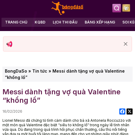
TRANG CHỦ
KQBD
LỊCH THI ĐẤU
BẢNG XẾP HẠNG
SOI K
BongDaSo
»
Tin tức
»
Messi dành tặng vợ quà Valentine
“khổng lồ”
Messi dành tặng vợ quà Valentine
“khổng lồ”
16/02/2026
Lionel Messi đã chứng tỏ tình cảm dành cho bà xã Antonela Roccuzzo với
một món quà Valentine đặc biệt “siêu to khổng lồ” trong ngày lễ tình nhân
vừa qua. Dù đang trong quá trình hồi phục chấn thương, cầu thủ nổi tiếng
vẫn đưa ra một buổi tối lãng mạn, mang đến cho vợ những giây phút đáng