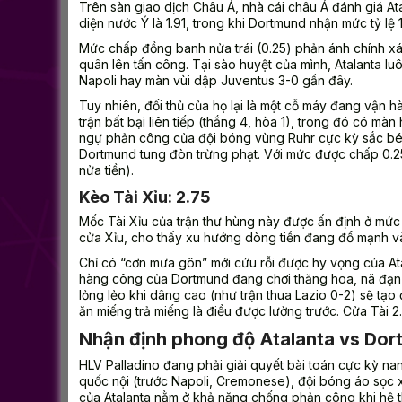
Trên sàn giao dịch Châu Á, nhà cái châu Á đánh giá Ata
diện nước Ý là 1.91, trong khi Dortmund nhận mức tỷ lệ 1
Mức chấp đồng banh nửa trái (0.25) phản ánh chính xác
quân lên tấn công. Tại sào huyệt của mình, Atalanta lu
Napoli hay màn vùi dập Juventus 3-0 gần đây.
Tuy nhiên, đối thủ của họ lại là một cỗ máy đang vận h
trận bất bại liên tiếp (thắng 4, hòa 1), trong đó có màn
ngự phản công của đội bóng vùng Ruhr cực kỳ sắc bén 
Dortmund tung đòn trừng phạt. Với mức được chấp 0.25,
nửa tiền).
Kèo Tài Xỉu: 2.75
Mốc Tài Xỉu của trận thư hùng này được ấn định ở mức 2
cửa Xỉu, cho thấy xu hướng dòng tiền đang đổ mạnh v
Chỉ có “cơn mưa gôn” mới cứu rỗi được hy vọng của Atal
hàng công của Dortmund đang chơi thăng hoa, nã đạn đ
lỏng lẻo khi dâng cao (như trận thua Lazio 0-2) sẽ tạo
ăn miếng trả miếng là điều được lường trước. Cửa Tài 2
Nhận định phong độ Atalanta vs Do
HLV Palladino đang phải giải quyết bài toán cực kỳ nan 
quốc nội (trước Napoli, Cremonese), đội bóng áo sọc x
của Atalanta nằm ở khả năng chống phản công khi hệ 