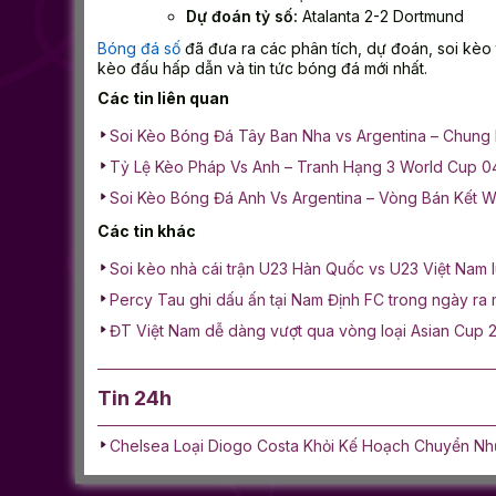
Dự đoán tỷ số:
Atalanta 2-2 Dortmund
Bóng đá số
đã đưa ra các phân tích, dự đoán, soi kèo 
kèo đấu hấp dẫn và tin tức bóng đá mới nhất.
Các tin liên quan
Soi Kèo Bóng Đá Tây Ban Nha vs Argentina – Chung
Tỷ Lệ Kèo Pháp Vs Anh – Tranh Hạng 3 World Cup 
Soi Kèo Bóng Đá Anh Vs Argentina – Vòng Bán Kết 
Các tin khác
Soi kèo nhà cái trận U23 Hàn Quốc vs U23 Việt Nam 
Percy Tau ghi dấu ấn tại Nam Định FC trong ngày ra 
ĐT Việt Nam dễ dàng vượt qua vòng loại Asian Cup 
Tin 24h
Chelsea Loại Diogo Costa Khỏi Kế Hoạch Chuyển N