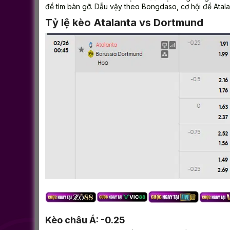
để tìm bàn gỡ. Dẫu vậy theo Bongdaso, cơ hội để Atala
Tỷ lệ kèo Atalanta vs Dortmund
Kèo châu Á: -0.25