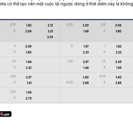
nta có thể tạo nên một cuộc lội ngược dòng ở thời điểm này là không