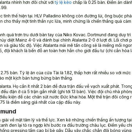
lanta nhỉnh hơn đôi chút với
tỷ lệ kèo
chấp là 0.25 bàn. Điểm ăn dàn
.99.
 tình thế hiện tại. HLV Palladino không còn đường lùi, ông buộc phả
ôn cho thấy một tinh thần rực lửa, minh chứng là chiến thắng quả cảm 
ành quá trơn tru dưới bàn tay của Niko Kovac. Dortmund đang duy trì
 hủy diệt Mainz 4-0 và đánh bại chính Atalanta 2-0 ở lượt đi. Lối chơi
và giàu tốc độ. Việc Atalanta mải mê tấn công sẽ là miếng mồi ngo
 đội khách là bến đỗ an toàn hơn hẳn cho giới đầu tư (chỉ cần hòa l
.75 bàn. Tỷ lệ ăn của cửa Tài là 1.82, thấp hơn rất nhiều so với mức
ào một kịch bản tưng bừng bàn thắng.
anta. Họ cần ít nhất 2 bàn để đưa trận đấu về vạch xuất phát. Trong
ều đặn ở cả 5 trận gần nhất (ghi tới 13 bàn). Việc đội chủ nhà phò
 điều kiện để các chân sút nước Đức khai hỏa. Một thế trận đôi công r
.75 là điểm sáng giá nhất của cặp đấu này.
rtmund
giải về mặt tâm lý và thể lực. Xen kẽ những chiến thắng ấn tượng tại 
anh đen lại tỏ ra ngợp khi bước ra đấu trường châu lục. Điểm yếu c
thống pressing tầm cao bị bẻ gãy. Dẫu vậy,chắc chắn đội bóng vùn