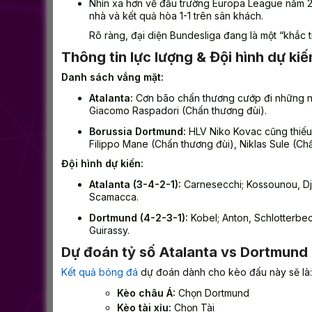
Nhìn xa hơn về đấu trường Europa League năm 20
nhà và kết quả hòa 1-1 trên sân khách.
Rõ ràng, đại diện Bundesliga đang là một “khắc t
Thông tin lực lượng & Đội hình dự ki
Danh sách vắng mặt:
Atalanta:
Cơn bão chấn thương cướp đi những nh
Giacomo Raspadori (Chấn thương đùi).
Borussia Dortmund:
HLV Niko Kovac cũng thiếu 
Filippo Mane (Chấn thương đùi), Niklas Sule (Ch
Đội hình dự kiến:
Atalanta (3-4-2-1):
Carnesecchi; Kossounou, Dji
Scamacca.
Dortmund (4-2-3-1):
Kobel; Anton, Schlotterbec
Guirassy.
Dự đoán tỷ số Atalanta vs Dortmund
Kết quả bóng đá
dự đoán dành cho kèo đấu này sẽ là:
Kèo châu Á:
Chọn Dortmund
Kèo tài xỉu:
Chọn Tài