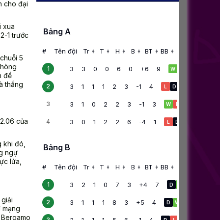
h cho đại
Vòng bảng
i xua
Bảng A
2-1 trước
#
Tên đội
Tr
T
H
B
BT
BB
HS
Đ
5
▲
▲
▲
▲
▲
▲
▲
▲
▼
▼
▼
▼
▼
▼
▼
▼
 chuỗi 5
 phòng
Mexico
3
3
0
0
6
0
+6
9
1
W
W
W
W
L
n để
à thắng
Nam Phi
3
1
1
1
2
3
-1
4
2
L
D
W
L
Hàn Quốc
3
1
0
2
2
3
-1
3
3
W
L
L
 2.06 của
Séc
3
0
1
2
2
6
-4
1
4
L
D
L
 khi đó,
Bảng B
ng ngự
ực lửa,
#
Tên đội
Tr
T
H
B
BT
BB
HS
Đ
5
▲
▲
▲
▲
▲
▲
▲
▲
▼
▼
▼
▼
▼
▼
▼
▼
Thụy Sĩ
3
2
1
0
7
3
+4
7
1
D
W
W
W
D
giải
Canada
3
1
1
1
8
3
+5
4
2
D
W
L
W
L
hí mạng
g Bergamo
Bosnia và Herzegovina
3
1
1
1
5
6
-1
4
3
D
L
W
L