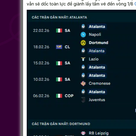
vẫn sẽ dốc toàn lực để giành lấy tấm vé đến vòng 1/8