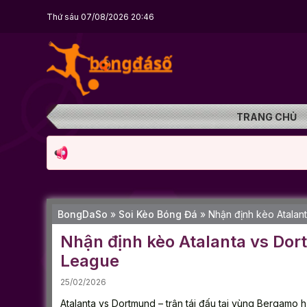
Thứ sáu 07/08/2026 20:46
TRANG CHỦ
BongDaSo
»
Soi Kèo Bóng Đá
»
Nhận định kèo Atalan
Nhận định kèo Atalanta vs Do
League
25/02/2026
Atalanta vs Dortmund – trận tái đấu tại vùng Bergamo 