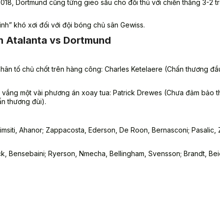
18, Dortmund cũng từng gieo sầu cho đối thủ với chiến thắng 3-2 t
inh” khó xơi đối với đội bóng chủ sân Gewiss.
ến Atalanta vs Dortmund
ân tố chủ chốt trên hàng công: Charles Ketelaere (Chấn thương đầu
vắng một vài phương án xoay tua: Patrick Drewes (Chưa đảm bảo th
ấn thương đùi).
msiti, Ahanor; Zappacosta, Ederson, De Roon, Bernasconi; Pasalic, 
k, Bensebaini; Ryerson, Nmecha, Bellingham, Svensson; Brandt, Bei