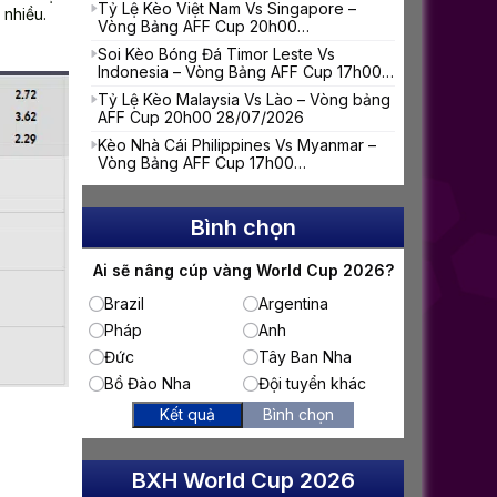
Tỷ Lệ Kèo Việt Nam Vs Singapore –
 nhiều.
Vòng Bảng AFF Cup 20h00
31/07/2026
Soi Kèo Bóng Đá Timor Leste Vs
Indonesia – Vòng Bảng AFF Cup 17h00
31/07/2026
Tỷ Lệ Kèo Malaysia Vs Lào – Vòng bảng
AFF Cup 20h00 28/07/2026
Kèo Nhà Cái Philippines Vs Myanmar –
Vòng Bảng AFF Cup 17h00
28/07/2026
Bình chọn
Ai sẽ nâng cúp vàng World Cup 2026?
Brazil
Argentina
Pháp
Anh
Đức
Tây Ban Nha
Bồ Đào Nha
Đội tuyển khác
Kết quả
Bình chọn
BXH World Cup 2026