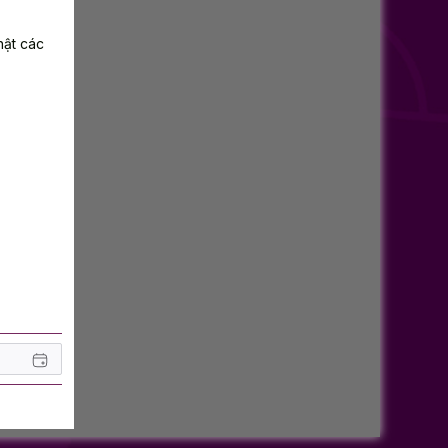
Cape Verde
3
0
3
0
2
2
0
3
2
D
D
D
D
hật các
Uruguay
3
0
2
1
3
4
-1
2
3
D
D
L
Ả Rập Xê Út
3
0
2
1
1
5
-4
2
4
D
L
D
Bảng I
#
Tên đội
Tr
T
H
B
BT
BB
HS
Đ
5
▲
▲
▲
▲
▲
▲
▲
▲
▼
▼
▼
▼
▼
▼
▼
▼
Pháp
3
3
0
0
10
2
+8
9
1
W
W
W
W
L
Na Uy
3
2
0
1
8
7
+1
6
2
W
W
L
W
W
Senegal
3
1
0
2
8
6
+2
3
3
L
L
W
D
Iraq
3
0
0
3
1
12
-11
0
4
L
L
L
Bảng J
#
Tên đội
Tr
T
H
B
BT
BB
HS
Đ
5
▲
▲
▲
▲
▲
▲
▲
▲
▼
▼
▼
▼
▼
▼
▼
▼