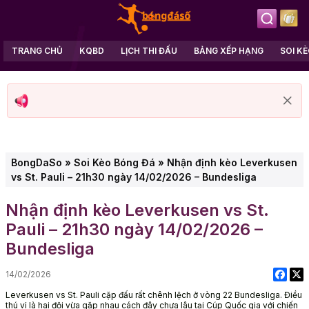
TRANG CHỦ
KQBD
LỊCH THI ĐẤU
BẢNG XẾP HẠNG
SOI K
BongDaSo
»
Soi Kèo Bóng Đá
»
Nhận định kèo Leverkusen
vs St. Pauli – 21h30 ngày 14/02/2026 – Bundesliga
Nhận định kèo Leverkusen vs St.
Pauli – 21h30 ngày 14/02/2026 –
Bundesliga
14/02/2026
Leverkusen vs St. Pauli cặp đấu rất chênh lệch ở vòng 22 Bundesliga. Điều
thú vị là hai đội vừa gặp nhau cách đây chưa lâu tại Cúp Quốc gia với chiến