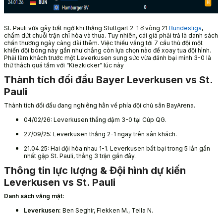
St. Pauli vừa gây bất ngờ khi thắng Stuttgart 2-1 ở vòng 21
Bundesliga
,
chấm dứt chuỗi trận chỉ hòa và thua. Tuy nhiên, cái giá phải trả là danh sách
chấn thương ngày càng dài thêm. Việc thiếu vắng tới 7 cầu thủ đội một
khiến đội bóng này gần như chẳng còn lựa chọn nào để xoay tua đội hình.
Phải làm khách trước một Leverkusen sung sức vừa đánh bại mình 3-0 là
thử thách quá tầm với “Kiezkicker” lúc này
Thành tích đối đầu Bayer Leverkusen vs St.
Pauli
Thành tích đối đầu đang nghiêng hẳn về phía đội chủ sân BayArena.
04/02/26: Leverkusen thắng đậm 3-0 tại Cúp QG.
27/09/25: Leverkusen thắng 2-1 ngay trên sân khách.
21.04.25: Hai đội hòa nhau 1-1. Leverkusen bất bại trong 5 lần gần
nhất gặp St. Pauli, thắng 3 trận gần đây.
Thông tin lực lượng & Đội hình dự kiến
Leverkusen vs St. Pauli
Danh sách vắng mặt:
Leverkusen:
Ben Seghir, Flekken M., Tella N.