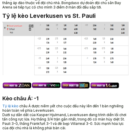
thắng áp đảo thuộc về đội chủ nhà. Bongdaso dự đoán đội chủ sân Bay
Arena sẽ tiếp tục có cho mình 3 điểm ở màn đối đầu sắp tới.
Tỷ lệ kèo Leverkusen vs St. Pauli
Kèo châu Á: -1
Tỷ lệ kèo
châu Á được niêm yết cho cuộc đấu này lên đến 1 bàn nghiêng
hoàn toàn về phía Leverkusen.
Dưới sự dẫn dắt của Kasper Hjulmand, Leverkusen đang trình diễn lối chơi
tấn công rực lửa. Họ thắng 3/4 trận gần nhất, trong đó có màn hủy diệt St.
Pauli 3-0, thắng Frankfurt 3-1 và đè bẹp Villarreal 3-0. Sức mạnh hỏa lực
của đội chủ nhà là không phải bàn cãi.