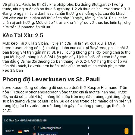
Về phía St. Pauli, họ thi đấu khá phập phù. Dù thắng Stuttgart 2-1 vòng
trước, nhưng trước đó họ thua Augsburg 1-2 và thua chính Leverkusen 0-3.
Đáng lo ngại nhất là danh sách chấn thương dài dằng dặc của đội khách.
Với việc vừa thua đậm đối thủ cách đây 10 ngày, tâm lý của St. Pauli chắc
chắn bị ảnh hưởng. Mức chấp 1 trái là khá “nhẹ” so với thực lực hiện tại, chọn
cửa trên là phương án tối ưu
Kèo Tài Xỉu: 2.5
Mức kèo Tài Xỉu là 2.5 bàn. Tỷ lệ ăn cửa Tài là 1.91, cửa Xỉu là 1.99.
Leverkusen đang có hiệu suất ghi bàn cực cao tại BayArena, ghi ít nhất 3
bàn trong 3/4 trận gần nhất. St. Pauli cũng không phải đội bóng chơi tử thủ
quá tốt, họ để thủng lưới ở 3/4 trận gần đây. Lịch sử đối đầu cho thấy các
trận đấu giữa hai đội thường có bàn thắng: 3-0, 2-1. Với hàng thủ chắp vá
của đội khách, Leverkusen hoàn toàn đủ sức một mình chinh phục mốc
kèo 2.5 bàn
Phong độ Leverkusen vs St. Pauli
Leverkusen đang có phong độ cực cao dưới thời Kasper Hjulmand. Trận
hòa 1-1 trước Monchengladbach vòng trước chỉ là một tai nạn nhỏ. Trước
đó, họ đã có chuỗi 4 trận thắng liên tiếp trên mọi đấu trường, ghi tổng cộng
10 bàn thắng và chỉ lọt lưới 1 bàn. Sự đa dạng trong các miếng đánh biên và
trung lộ giúp Leverkusen dễ dàng bẻ gãy các hàng phòng ngự thiếu tổ
chức.