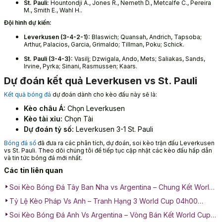
St. Pauli:
Hountondji A., Jones R., Nemeth D., Metcalfe C., Pereira
M., Smith E., Wahl H..
Đội hình dự kiến:
Leverkusen (3-4-2-1):
Blaswich; Quansah, Andrich, Tapsoba;
Arthur, Palacios, Garcia, Grimaldo; Tillman, Poku; Schick.
St. Pauli (3-4-3):
Vasilj; Dzwigala, Ando, Mets; Saliakas, Sands,
Irvine, Pyrka; Sinani, Rasmussen; Kaars.
Dự đoán kết quả Leverkusen vs St. Pauli
Kết quả bóng đá
dự đoán dành cho kèo đấu này sẽ là:
Kèo châu Á:
Chọn Leverkusen
Kèo tài xỉu:
Chọn Tài
Dự đoán tỷ số:
Leverkusen 3-1 St. Pauli
Bóng đá số
đã đưa ra các phân tích, dự đoán, soi kèo trận đấu Leverkusen
vs St. Pauli. Theo dõi chúng tôi để tiếp tục cập nhật các kèo đấu hấp dẫn
và tin tức bóng đá mới nhất.
Các tin liên quan
Soi Kèo Bóng Đá Tây Ban Nha vs Argentina – Chung Kết World
Cup 02h00 ngày 20/07/2026
Tỷ Lệ Kèo Pháp Vs Anh – Tranh Hạng 3 World Cup 04h00
19/07/2026
Soi Kèo Bóng Đá Anh Vs Argentina – Vòng Bán Kết World Cup