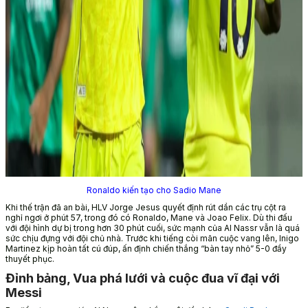
Ronaldo kiến tạo cho Sadio Mane
Khi thế trận đã an bài, HLV Jorge Jesus quyết định rút dần các trụ cột ra
nghỉ ngơi ở phút 57, trong đó có Ronaldo, Mane và Joao Felix. Dù thi đấu
với đội hình dự bị trong hơn 30 phút cuối, sức mạnh của Al Nassr vẫn là quá
sức chịu đựng với đội chủ nhà. Trước khi tiếng còi mãn cuộc vang lên, Inigo
Martinez kịp hoàn tất cú đúp, ấn định chiến thắng “bàn tay nhỏ” 5-0 đầy
thuyết phục.
Đỉnh bảng, Vua phá lưới và cuộc đua vĩ đại với
Messi