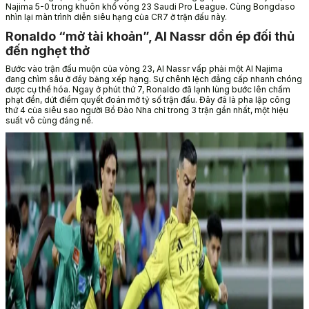
Najima 5-0 trong khuôn khổ vòng 23 Saudi Pro League. Cùng Bongdaso
nhìn lại màn trình diễn siêu hạng của CR7 ở trận đấu này.
Ronaldo “mở tài khoản”, Al Nassr dồn ép đối thủ
đến nghẹt thở
Bước vào trận đấu muộn của vòng 23, Al Nassr vấp phải một Al Najima
đang chìm sâu ở đáy bảng xếp hạng. Sự chênh lệch đẳng cấp nhanh chóng
được cụ thể hóa. Ngay ở phút thứ 7, Ronaldo đã lạnh lùng bước lên chấm
phạt đền, dứt điểm quyết đoán mở tỷ số trận đấu. Đây đã là pha lập công
thứ 4 của siêu sao người Bồ Đào Nha chỉ trong 3 trận gần nhất, một hiệu
suất vô cùng đáng nể.