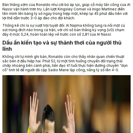
Bàn thắng sớm của Ronaldo như cởi bỏ áp lực, giúp cỗ máy tấn công của Al
Nassr vận hành trơn tru. Lần lượt Kingsley Coman và Inigo Martinez điền
tên mình lên bảng tỷ số ngay trong hiệp một, khép lại 45 phút đầu tiên với
lợi thế dẫn trước 3-0 áp đảo cho đội khách.
Thống kê chỉ ra sự vượt trội tuyệt đối: Al Najima không tung ra nổi một cú
sút trúng đích nào trong cả trận, với chỉ số bàn thắng kỳ vọng (xG) chạm
đáy ở mức 0,24, hoàn toàn lép vế trước con số 2,81 của Al Nassr.
Dấu ấn kiến tạo và sự thảnh thơi của người thủ
lĩnh
Không chỉ tự mình ghi bàn, Ronaldo còn cho thấy nhãn quan chiến thuật
sắc bén ở đầu hiệp hai. Phút 52, từ một tình huống chuyển đổi trạng thái
chớp nhoáng bên cánh phải, tiền đạo 41 tuổi thực hiện đường chuyền “dọn
cỗ” tinh tế để người đá cặp Sadio Mane lập công, nâng tỷ số lên 4-0.