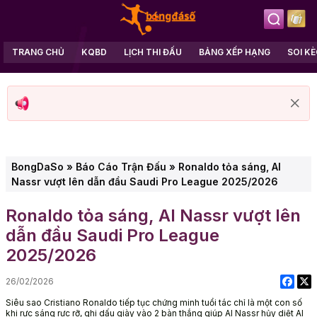
TRANG CHỦ
KQBD
LỊCH THI ĐẤU
BẢNG XẾP HẠNG
SOI K
BongDaSo
»
Báo Cáo Trận Đấu
»
Ronaldo tỏa sáng, Al
Nassr vượt lên dẫn đầu Saudi Pro League 2025/2026
Ronaldo tỏa sáng, Al Nassr vượt lên
dẫn đầu Saudi Pro League
2025/2026
26/02/2026
Siêu sao Cristiano Ronaldo tiếp tục chứng minh tuổi tác chỉ là một con số
khi rực sáng rực rỡ, ghi dấu giày vào 2 bàn thắng giúp Al Nassr hủy diệt Al