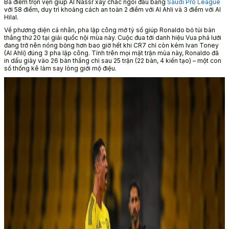
Ba điểm trọn vẹn giúp Al Nassr xây chắc ngôi đầu bảng
Saudi Pro League
với 58 điểm, duy trì khoảng cách an toàn 2 điểm với Al Ahli và 3 điểm với Al
Hilal.
Về phương diện cá nhân, pha lập công mở tỷ số giúp Ronaldo bỏ túi bàn
thắng thứ 20 tại giải quốc nội mùa này. Cuộc đua tới danh hiệu Vua phá lưới
đang trở nên nóng bỏng hơn bao giờ hết khi CR7 chỉ còn kém Ivan Toney
(Al Ahli) đúng 3 pha lập công. Tính trên mọi mặt trận mùa này, Ronaldo đã
in dấu giày vào 26 bàn thắng chỉ sau 25 trận (22 bàn, 4 kiến tạo) – một con
số thống kê làm say lòng giới mộ điệu.