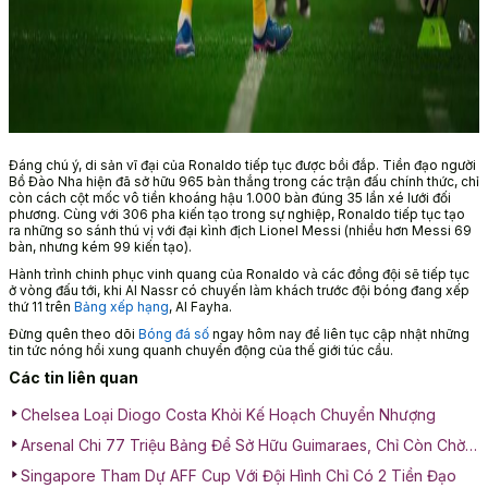
Đáng chú ý, di sản vĩ đại của Ronaldo tiếp tục được bồi đắp. Tiền đạo người
Bồ Đào Nha hiện đã sở hữu 965 bàn thắng trong các trận đấu chính thức, chỉ
còn cách cột mốc vô tiền khoáng hậu 1.000 bàn đúng 35 lần xé lưới đối
phương. Cùng với 306 pha kiến tạo trong sự nghiệp, Ronaldo tiếp tục tạo
ra những so sánh thú vị với đại kình địch Lionel Messi (nhiều hơn Messi 69
bàn, nhưng kém 99 kiến tạo).
Hành trình chinh phục vinh quang của Ronaldo và các đồng đội sẽ tiếp tục
ở vòng đấu tới, khi Al Nassr có chuyến làm khách trước đội bóng đang xếp
thứ 11 trên
Bảng xếp hạng
, Al Fayha.
Đừng quên theo dõi
Bóng đá số
ngay hôm nay để liên tục cập nhật những
tin tức nóng hổi xung quanh chuyển động của thế giới túc cầu.
Các tin liên quan
Chelsea Loại Diogo Costa Khỏi Kế Hoạch Chuyển Nhượng
Arsenal Chi 77 Triệu Bảng Để Sở Hữu Guimaraes, Chỉ Còn Chờ
Kiểm Tra Y Tế
Singapore Tham Dự AFF Cup Với Đội Hình Chỉ Có 2 Tiền Đạo