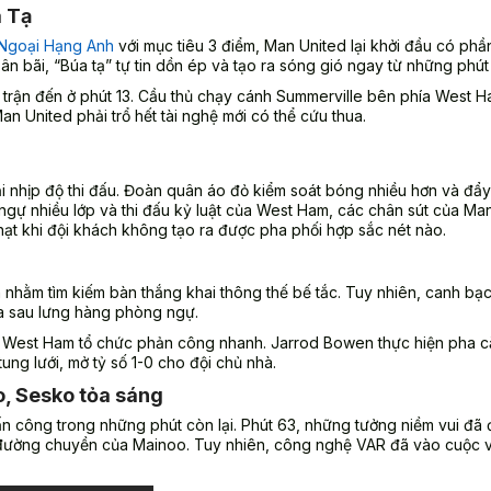
a Tạ
Ngoại Hạng Anh
với mục tiêu 3 điểm, Man United lại khởi đầu có phầ
ân bãi, “Búa tạ” tự tin dồn ép và tạo ra sóng gió ngay từ những phút 
 trận đến ở phút 13. Cầu thủ chạy cánh Summerville bên phía West 
 United phải trổ hết tài nghệ mới có thể cứu thua.
i nhịp độ thi đấu. Đoàn quân áo đỏ kiểm soát bóng nhiều hơn và đẩy 
ngự nhiều lớp và thi đấu kỷ luật của West Ham, các chân sút của Ma
 nhạt khi đội khách không tạo ra được pha phối hợp sắc nét nào.
nhằm tìm kiếm bàn thắng khai thông thế bế tắc. Tuy nhiên, canh bạc 
hía sau lưng hàng phòng ngự.
, West Ham tổ chức phản công nhanh. Jarrod Bowen thực hiện pha 
g lưới, mở tỷ số 1-0 cho đội chủ nhà.
o, Sesko tỏa sáng
n công trong những phút còn lại. Phút 63, những tưởng niềm vui đã 
đường chuyền của Mainoo. Tuy nhiên, công nghệ VAR đã vào cuộc v