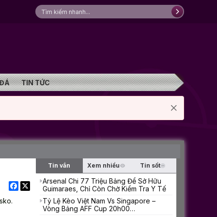
 ĐÁ
TIN TỨC
Tin vắn
Xem nhiều
Tin sốt
Arsenal Chi 77 Triệu Bảng Để Sở Hữu
Guimaraes, Chỉ Còn Chờ Kiểm Tra Y Tế
sko.
Tỷ Lệ Kèo Việt Nam Vs Singapore –
Vòng Bảng AFF Cup 20h00
31/07/2026