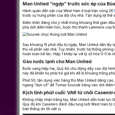
Man United “ngợp” trước sức ép của Bú
Hành quân đến sân của West Ham ở loạt trận vòng 26
trước sự hưng phấn của đội chủ nhà. Tận dụng lợi thế s
Điểm nhấn đáng chú ý nhất trong khoảng thời gian đầu
pha dứt điểm hiểm hóc, buộc thủ thành Lammens của Man
Sau khoảng 15 phút đầu bị ngợp, Man United dần lấy lạ
thủ về phần sân nhà. Tuy nhiên, trước hệ thống phòng 
hoàn toàn bế tắc. Hiệp 1 khép lại với tỷ số hòa 0-0 tẻ
Gáo nước lạnh cho Man United
Bước sang hiệp hai, Quỷ Đỏ chủ động đẩy cao đội hình 
này đã khiến họ phải trả giá khi để lộ khoảng trống p
Phút 50, tận dụng việc hàng thủ Man United dâng cao
ngang “dọn cỗ” để Tomas Soucek băng vào dứt điểm tun
Kịch tính phút cuối: VAR từ chối Casemir
Không chấp nhận trắng tay, Man United dồn toàn lực tấ
Quỷ đỏ khi Casemiro đánh đầu tung lưới West Ham từ 
bàn thắng do lỗi việt vị.