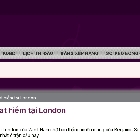
KQBD
LỊCH THI ĐẤU
BẢNG XẾP HẠNG
SOI KÈO BÓNG
t hiểm tại London
át hiểm tại London
ng London của West Ham nhờ bàn thắng muộn màng của Benjamin Se
hất ở trận cầu này.