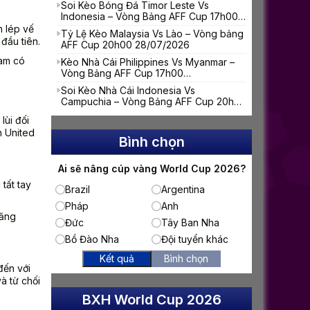
Soi Kèo Bóng Đá Timor Leste Vs
Indonesia – Vòng Bảng AFF Cup 17h00
31/07/2026
n lép vế
Tỷ Lệ Kèo Malaysia Vs Lào – Vòng bảng
đầu tiên.
AFF Cup 20h00 28/07/2026
Ham có
Kèo Nhà Cái Philippines Vs Myanmar –
Vòng Bảng AFF Cup 17h00
28/07/2026
Soi Kèo Nhà Cái Indonesia Vs
Campuchia – Vòng Bảng AFF Cup 20h30
27/07/2026
lùi đối
n United
Bình chọn
Ai sẽ nâng cúp vàng World Cup 2026?
tất tay
Brazil
Argentina
Pháp
Anh
căng
Đức
Tây Ban Nha
Bồ Đào Nha
Đội tuyển khác
Kết quả
Bình chọn
đến với
à từ chối
BXH World Cup 2026