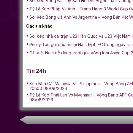
Soi Kèo Bóng Đá Tây Ban Nha vs Argentina – Chung
Tỷ Lệ Kèo Pháp Vs Anh – Tranh Hạng 3 World Cup 
Soi Kèo Bóng Đá Anh Vs Argentina – Vòng Bán Kết 
Các tin khác
Soi kèo nhà cái trận U23 Hàn Quốc vs U23 Việt Nam 
Percy Tau ghi dấu ấn tại Nam Định FC trong ngày ra 
ĐT Việt Nam dễ dàng vượt qua vòng loại Asian Cup 
Tin 24h
Kèo Nhà Cái Malaysia Vs Philippines – Vòng Bảng A
20h00 08/08/2026
Tỷ Lệ Kèo Thái Lan Vs Myanmar – Vòng Bảng AFF C
08/08/2026