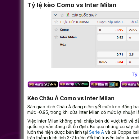
Tỷ lệ kèo Como vs Inter Milan
Tỷ 
Kèo Châu Á Como vs Inter Milan
Sàn giao dịch Châu Á đang niêm yết mức kèo đồng ba
mức -0.95, trong khi cửa Inter Milan có mức lợi nhuận l
Việc Inter Milan không phải chấp bàn dù vượt trội về đ
quốc nội vẫn đang rất ổn định. Bỏ qua những cú sảy châ
luôn thể hiện được bản lĩnh tại
Serie A
và cả Coppa Ital
trận thắng kịch tính 3-2 trước đối thủ truyền kiếp Juven