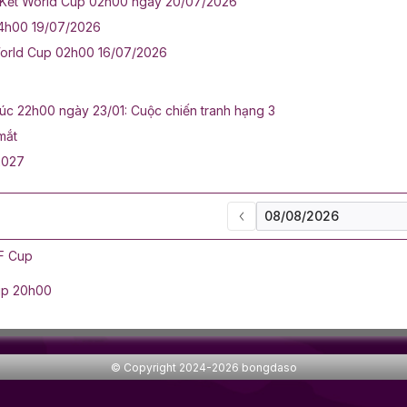
 Kết World Cup 02h00 ngày 20/07/2026
04h00 19/07/2026
World Cup 02h00 16/07/2026
lúc 22h00 ngày 23/01: Cuộc chiến tranh hạng 3
mắt
2027
FF Cup
up 20h00
© Copyright 2024-2026 bongdaso