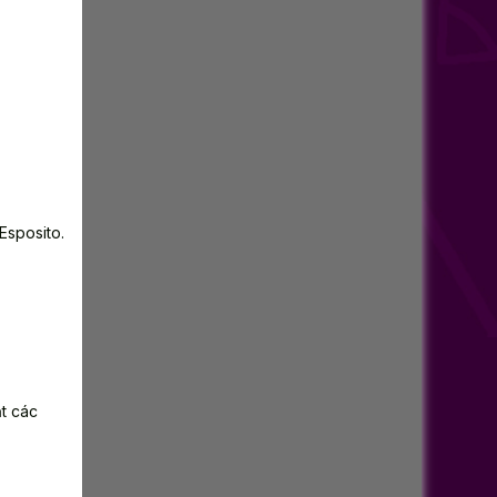
Nhật Bản
3
1
2
0
7
3
+4
5
2
D
W
D
L
Thụy Điển
3
1
1
1
7
7
0
4
3
W
L
D
L
Tunisia
3
0
0
3
2
12
-10
0
4
L
L
L
Bảng G
#
Tên đội
Tr
T
H
B
BT
BB
HS
Đ
5
▲
▲
▲
▲
▲
▲
▲
▲
▼
▼
▼
▼
▼
▼
▼
▼
Esposito.
Bỉ
3
1
2
0
6
2
+4
5
1
D
D
W
D
W
Ai Cập
3
1
2
0
5
3
+2
5
2
D
W
D
D
L
Iran
3
0
3
0
3
3
0
3
3
D
D
D
New Zealand
3
0
1
2
4
10
-6
1
4
D
L
L
ật các
Bảng H
#
Tên đội
Tr
T
H
B
BT
BB
HS
Đ
5
▲
▲
▲
▲
▲
▲
▲
▲
▼
▼
▼
▼
▼
▼
▼
▼
Tây Ban Nha
3
2
1
0
5
0
+5
7
1
W
W
W
W
W