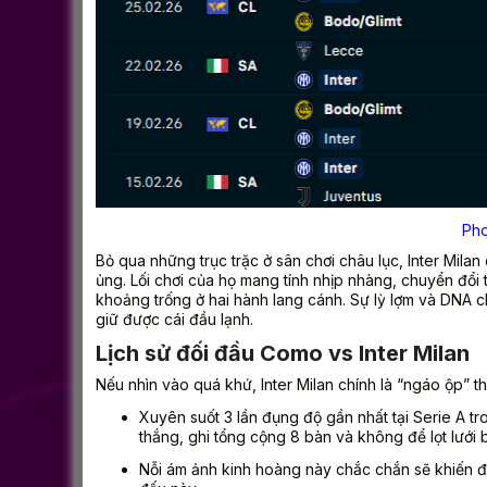
Pho
Bỏ qua những trục trặc ở sân chơi châu lục, Inter Milan
ủng. Lối chơi của họ mang tính nhịp nhàng, chuyển đổi 
khoảng trống ở hai hành lang cánh. Sự lỳ lợm và DNA ch
giữ được cái đầu lạnh.
Lịch sử đối đầu Como vs Inter Milan
Nếu nhìn vào quá khứ, Inter Milan chính là “ngáo ộp” th
Xuyên suốt 3 lần đụng độ gần nhất tại Serie A t
thắng, ghi tổng cộng 8 bàn và không để lọt lưới b
Nỗi ám ảnh kinh hoàng này chắc chắn sẽ khiến đô