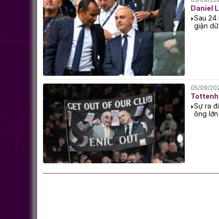
Daniel 
Sau 24 
giận dữ
05/09/20
Tottenh
Sự ra đ
ông lớn