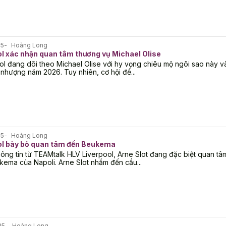
25
Hoàng Long
ol xác nhận quan tâm thương vụ Michael Olise
ol đang dõi theo Michael Olise với hy vọng chiêu mộ ngôi sao này 
nhượng năm 2026. Tuy nhiên, cơ hội để...
25
Hoàng Long
ol bày bỏ quan tâm đến Beukema
ông tin từ TEAMtalk HLV Liverpool, Arne Slot đang đặc biệt quan tâm
kema của Napoli. Arne Slot nhắm đến cầu...
25
Hoàng Long