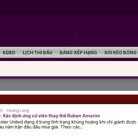
KQBD
LỊCH THI ĐẤU
BẢNG XẾP HẠNG
SOI KÈO BÓNG
25
Hoàng Long
: Xác định ứng cử viên thay thế Ruben Amorim
ter United đang ở trong tình trạng khủng hoảng khi chỉ giành được 
au năm trận đấu đầu mùa giải. Theo các...