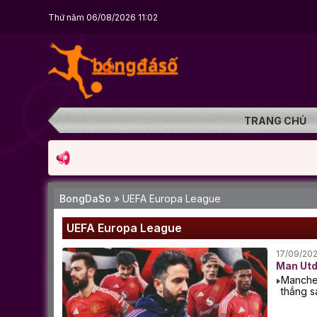
Thứ năm 06/08/2026 11:02
TRANG CHỦ
BongDaSo
»
UEFA Europa League
UEFA Europa League
17/09/20
Man Utd
Manches
thắng s