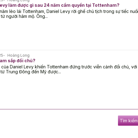
Levy làm được gì sau 24 năm cầm quyền tại Tottenham?
năm lèo lái Tottenham, Daniel Levy rời ghế chủ tịch trong sự tiếc nuố
 từ người hâm mộ. Ông...
25
Hoàng Long
am sắp đổi chủ?
i của Daniel Levy khiến Tottenham đứng trước viễn cảnh đổi chủ, với
 từ Trung Đông đến Mỹ được...
Tìm kiếm 