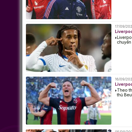
17/09/20
Liverpo
Liverpo
chuyển 
16/09/20
Liverpo
Theo th
thủ Beu
05/09/20