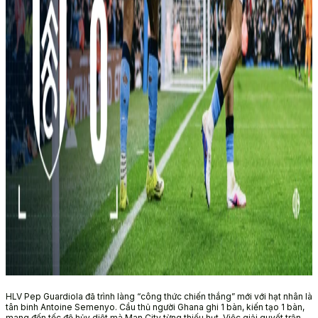
HLV Pep Guardiola đã trình làng “công thức chiến thắng” mới với hạt nhân là
tân binh Antoine Semenyo. Cầu thủ người Ghana ghi 1 bàn, kiến tạo 1 bàn,
mang đến tốc độ hủy diệt mà Man City từng thiếu hụt. Việc giải quyết trận