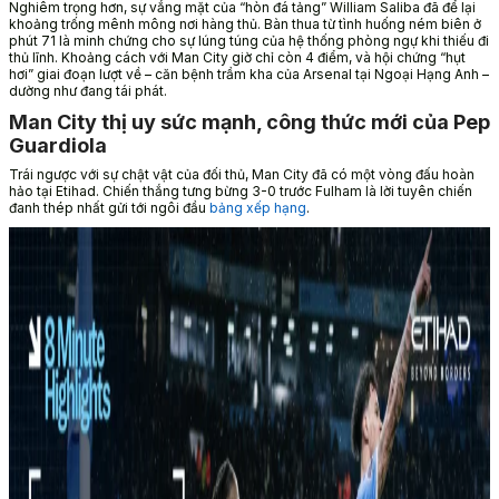
Nghiêm trọng hơn, sự vắng mặt của “hòn đá tảng” William Saliba đã để lại
khoảng trống mênh mông nơi hàng thủ. Bàn thua từ tình huống ném biên ở
phút 71 là minh chứng cho sự lúng túng của hệ thống phòng ngự khi thiếu đi
thủ lĩnh. Khoảng cách với Man City giờ chỉ còn 4 điểm, và hội chứng “hụt
hơi” giai đoạn lượt về – căn bệnh trầm kha của Arsenal tại Ngoại Hạng Anh –
dường như đang tái phát.
Man City thị uy sức mạnh, công thức mới của Pep
Guardiola
Trái ngược với sự chật vật của đối thủ, Man City đã có một vòng đấu hoàn
hảo tại Etihad. Chiến thắng tưng bừng 3-0 trước Fulham là lời tuyên chiến
đanh thép nhất gửi tới ngôi đầu
bảng xếp hạng
.