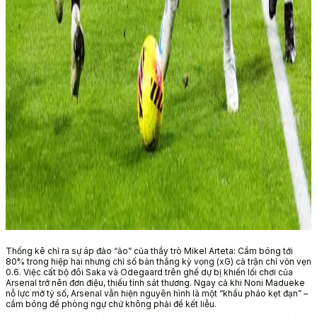
Thống kê chỉ ra sự áp đảo “ảo” của thầy trò Mikel Arteta: Cầm bóng tới
80% trong hiệp hai nhưng chỉ số bàn thắng kỳ vọng (xG) cả trận chỉ vỏn vẹn
0.6. Việc cất bộ đôi Saka và Odegaard trên ghế dự bị khiến lối chơi của
Arsenal trở nên đơn điệu, thiếu tính sát thương. Ngay cả khi Noni Madueke
nỗ lực mở tỷ số, Arsenal vẫn hiện nguyên hình là một “khẩu pháo kẹt đạn” –
cầm bóng để phòng ngự chứ không phải để kết liễu.