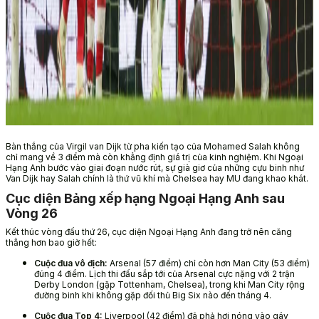
Bàn thắng của Virgil van Dijk từ pha kiến tạo của Mohamed Salah không
chỉ mang về 3 điểm mà còn khẳng định giá trị của kinh nghiệm. Khi Ngoại
Hạng Anh bước vào giai đoạn nước rút, sự già giơ của những cựu binh như
Van Dijk hay Salah chính là thứ vũ khí mà Chelsea hay MU đang khao khát.
Cục diện Bảng xếp hạng Ngoại Hạng Anh sau
Vòng 26
Kết thúc vòng đấu thứ 26, cục diện Ngoại Hạng Anh đang trở nên căng
thẳng hơn bao giờ hết:
Cuộc đua vô địch:
Arsenal (57 điểm) chỉ còn hơn Man City (53 điểm)
đúng 4 điểm. Lịch thi đấu sắp tới của Arsenal cực nặng với 2 trận
Derby London (gặp Tottenham, Chelsea), trong khi Man City rộng
đường binh khi không gặp đối thủ Big Six nào đến tháng 4.
Cuộc đua Top 4:
Liverpool (42 điểm) đã phả hơi nóng vào gáy