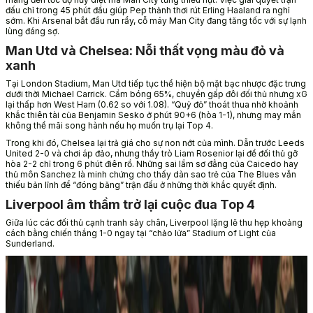
đấu chỉ trong 45 phút đầu giúp Pep thảnh thơi rút Erling Haaland ra nghỉ
sớm. Khi Arsenal bắt đầu run rẩy, cỗ máy Man City đang tăng tốc với sự lạnh
lùng đáng sợ.
Man Utd và Chelsea: Nỗi thất vọng màu đỏ và
xanh
Tại London Stadium, Man Utd tiếp tục thể hiện bộ mặt bạc nhược đặc trưng
dưới thời Michael Carrick. Cầm bóng 65%, chuyền gấp đôi đối thủ nhưng xG
lại thấp hơn West Ham (0.62 so với 1.08). “Quỷ đỏ” thoát thua nhờ khoảnh
khắc thiên tài của Benjamin Sesko ở phút 90+6 (hòa 1-1), nhưng may mắn
không thể mãi song hành nếu họ muốn trụ lại Top 4.
Trong khi đó, Chelsea lại trả giá cho sự non nớt của mình. Dẫn trước Leeds
United 2-0 và chơi áp đảo, nhưng thầy trò Liam Rosenior lại để đối thủ gỡ
hòa 2-2 chỉ trong 6 phút điên rồ. Những sai lầm sơ đẳng của Caicedo hay
thủ môn Sanchez là minh chứng cho thấy dàn sao trẻ của The Blues vẫn
thiếu bản lĩnh để “đóng băng” trận đấu ở những thời khắc quyết định.
Liverpool âm thầm trở lại cuộc đua Top 4
Giữa lúc các đối thủ cạnh tranh sảy chân, Liverpool lặng lẽ thu hẹp khoảng
cách bằng chiến thắng 1-0 ngay tại “chảo lửa” Stadium of Light của
Sunderland.