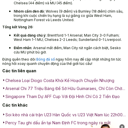
Chelsea (44 điểm) và MU (45 điểm).
Nhóm cầm đèn đỏ:
Wolves (9 điểm) và Burnley (18 điểm) chìm sâu,
trong khi cuộc chiến trụ hạng là sự giằng co giữa West Ham,
Nottingham Forest và Leeds United.
Tổng kết Vòng 26:
Kết quả đáng chú ý:
Brentford 1-1 Arsenal; Man City 3-0 Fulham;
West Ham 1-1 MU; Chelsea 2-2 Leeds; Sunderland 0-1 Liverpool.
Điểm nhấn:
Arsenal mất điểm, Man City rút ngắn cách biệt, Sesko
cứu MU phút bù giờ.
Đừng quên theo dõi
Bóng đá số
ngay hôm nay để cập nhật những tin tức
nóng hổi xoay quanh chuyển động của thế giới túc cầu!
Các tin liên quan
Chelsea Loại Diogo Costa Khỏi Kế Hoạch Chuyển Nhượng
Arsenal Chi 77 Triệu Bảng Để Sở Hữu Guimaraes, Chỉ Còn Chờ
Kiểm Tra Y Tế
Singapore Tham Dự AFF Cup Với Đội Hình Chỉ Có 2 Tiền Đạo
Các tin khác
Soi kèo nhà cái trận U23 Hàn Quốc vs U23 Việt Nam lúc 22h00
ngày 23/01: Cuộc chiến tranh hạng 3
Percy Tau ghi dấu ấn tại Nam Định FC trong ngày ra mắt