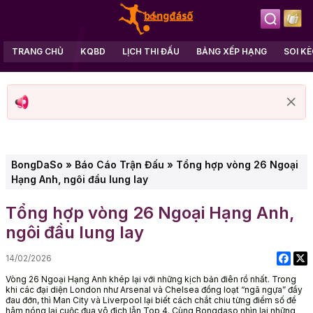
TRANG CHỦ
KQBD
LỊCH THI ĐẤU
BẢNG XẾP HẠNG
SOI K
BongDaSo
»
Báo Cáo Trận Đấu
»
Tổng hợp vòng 26 Ngoại
Hạng Anh, ngôi đầu lung lay
Tổng hợp vòng 26 Ngoại Hạng Anh,
ngôi đầu lung lay
14/02/2026
Vòng 26 Ngoại Hạng Anh khép lại với những kịch bản điên rồ nhất. Trong
khi các đại diện London như Arsenal và Chelsea đồng loạt “ngã ngựa” đầy
đau đớn, thì Man City và Liverpool lại biết cách chắt chiu từng điểm số để
hâm nóng lại cuộc đua vô địch lẫn Top 4. Cùng Bongdaso nhìn lại những