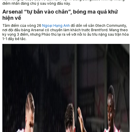
điểm nhấn đáng chú ý sau vòng đấu này.
Arsenal “tự bắn vào chân”, bóng ma quá khứ
hiện về
Tâm điểm của vòng 26
Ngoại Hạng Anh
đổ dồn về sân Gtech Community,
nơi đội đầu bảng Arsenal có chuyến làm khách trước Brentford. Mang theo
kỳ vọng 3 điểm, nhưng Pháo thủ lại ra về với nỗi lo âu trĩu nặng sau trận hòa
1-1 đầy bế tắc.