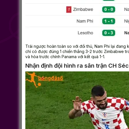
Trái ngược hoàn toàn so với đối thủ, Nam Phi lại đang k
chỉ có được đúng 1 chiến thắng 3-2 trước Zimbabwe tro
và hòa trước chính Panama với kết quả 1-1.
Nhận định đội hình ra sân trận CH Sé