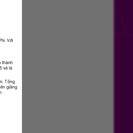
Cape Verde
3
0
3
0
2
2
0
3
2
D
D
D
D
Uruguay
3
0
2
1
3
4
-1
2
3
D
D
L
Ả Rập Xê Út
3
0
2
1
1
5
-4
2
4
D
L
D
hi. Với
Bảng I
#
Tên đội
Tr
T
H
B
BT
BB
HS
Đ
5
▲
▲
▲
▲
▲
▲
▲
▲
▼
▼
▼
▼
▼
▼
▼
▼
ó thành
5 sẽ là
Pháp
3
3
0
0
10
2
+8
9
1
W
W
W
W
L
Na Uy
3
2
0
1
8
7
+1
6
2
W
W
L
W
W
ên. Tổng
iến giằng
Senegal
3
1
0
2
8
6
+2
3
3
L
L
W
D
n.
Iraq
3
0
0
3
1
12
-11
0
4
L
L
L
Bảng J
#
Tên đội
Tr
T
H
B
BT
BB
HS
Đ
5
▲
▲
▲
▲
▲
▲
▲
▲
▼
▼
▼
▼
▼
▼
▼
▼