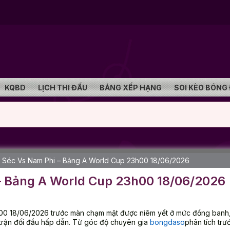
KQBD
LỊCH THI ĐẤU
BẢNG XẾP HẠNG
SOI KÈO BÓNG
 Séc Vs Nam Phi – Bảng A World Cup 23h00 18/06/2026
– Bảng A World Cup 23h00 18/06/2026
00 18/06/2026 trước màn chạm mặt được niêm yết ở mức đồng banh
 trận đối đầu hấp dẫn. Từ góc độ chuyên gia
bongdaso
phân tích trướ