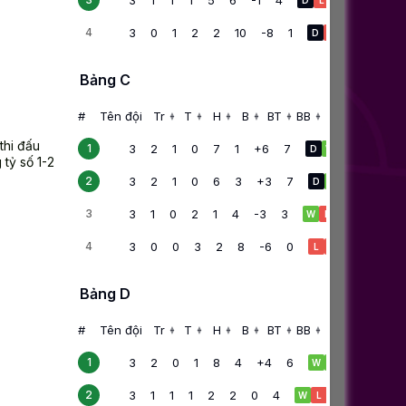
Qatar
3
0
1
2
2
10
-8
1
4
D
L
L
Bảng C
#
Tên đội
Tr
T
H
B
BT
BB
HS
Đ
5
▲
▲
▲
▲
▲
▲
▲
▲
▼
▼
▼
▼
▼
▼
▼
▼
thi đấu
Brazil
3
2
1
0
7
1
+6
7
1
D
W
W
W
L
tỷ số 1-2
Maroc
3
2
1
0
6
3
+3
7
2
D
W
W
D
W
Scotland
3
1
0
2
1
4
-3
3
3
W
L
L
Haiti
3
0
0
3
2
8
-6
0
4
L
L
L
Bảng D
#
Tên đội
Tr
T
H
B
BT
BB
HS
Đ
5
▲
▲
▲
▲
▲
▲
▲
▲
▼
▼
▼
▼
▼
▼
▼
▼
Mỹ
3
2
0
1
8
4
+4
6
1
W
W
L
W
L
Úc
3
1
1
1
2
2
0
4
2
W
L
D
D