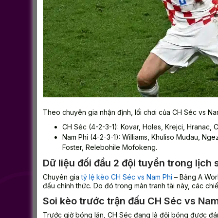
Theo chuyên gia nhận định, lối chơi của CH Séc vs Nam
CH Séc (4-2-3-1): Kovar, Holes, Krejci, Hranac, 
Nam Phi (4-2-3-1): Williams, Khuliso Mudau, Nge
Foster, Relebohile Mofokeng.
Dữ liệu đối đầu 2 đội tuyển trong lịch 
Chuyên gia
tỷ lệ kèo CH Séc vs Nam Phi
– Bảng A Worl
đấu chính thức. Do đó trong màn tranh tài này, các chi
Soi kèo trước trận đấu CH Séc vs Nam
Trước giờ bóng lăn, CH Séc đang là đội bóng được đán