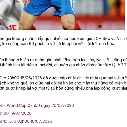
uyên gia không nhận thấy quá nhiều sự hơn kém giữa CH Séc vs Nam P
2, khả năng cao 90 phút so với sẽ khép lại với một kết quả hòa.
àn thắng ở 5 lần ra quân gần nhất. Phía bên kia sân, Nam Phi cũng c
thành tích tốt đến từ hai đội, chuyên gia nhận định cửa tài ở tỷ lệ 2.7
up 23h00 18/06/2026 đã được cập nhật chi tiết nhất qua bài viết tr
ệch không quá lớn giữa hai đội sẽ khiến cho màn thư hùng có diễn b
ớn được khép lại với một tỷ số hòa cùng nhiều pha lập công xuất hiệ
 Kết World Cup 02h00 ngày 20/07/2026
04h00 19/07/2026
World Cup 02h00 16/07/2026