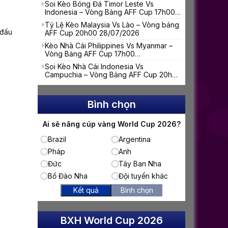
Soi Kèo Bóng Đá Timor Leste Vs
Indonesia – Vòng Bảng AFF Cup 17h00
31/07/2026
Tỷ Lệ Kèo Malaysia Vs Lào – Vòng bảng
 đấu
AFF Cup 20h00 28/07/2026
Kèo Nhà Cái Philippines Vs Myanmar –
Vòng Bảng AFF Cup 17h00
28/07/2026
Soi Kèo Nhà Cái Indonesia Vs
Campuchia – Vòng Bảng AFF Cup 20h30
27/07/2026
Bình chọn
Ai sẽ nâng cúp vàng World Cup 2026?
Brazil
Argentina
Pháp
Anh
Đức
Tây Ban Nha
Bồ Đào Nha
Đội tuyển khác
Kết quả
Bình chọn
BXH World Cup 2026