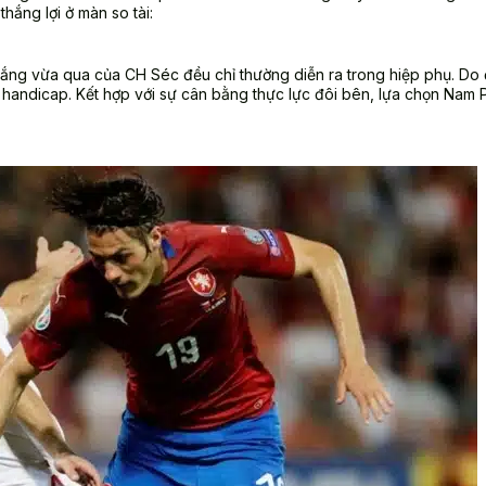
hắng lợi ở màn so tài:
ắng vừa qua của CH Séc đều chỉ thường diễn ra trong hiệp phụ. Do 
o handicap. Kết hợp với sự cân bằng thực lực đôi bên, lựa chọn Nam 