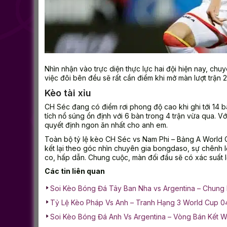
Nhìn nhận vào trực diện thực lực hai đội hiện nay, ch
việc đôi bên đều sẽ rất cần điểm khi mở màn lượt trận 
Kèo tài xỉu
CH Séc đang có điểm rơi phong độ cao khi ghi tới 14 b
tích nổ súng ổn định với 6 bàn trong 4 trận vừa qua. Với 
quyết định ngon ăn nhất cho anh em.
Toàn bộ tỷ lệ kèo CH Séc vs Nam Phi – Bảng A World C
kết lại theo góc nhìn chuyên gia bongdaso, sự chênh l
co, hấp dẫn. Chung cuộc, màn đối đầu sẽ có xác suất l
Các tin liên quan
Soi Kèo Bóng Đá Tây Ban Nha vs Argentina – Chung
Tỷ Lệ Kèo Pháp Vs Anh – Tranh Hạng 3 World Cup 
Soi Kèo Bóng Đá Anh Vs Argentina – Vòng Bán Kết 