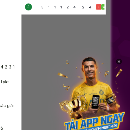
Paraguay
3
1
1
1
2
4
-2
4
3
L
W
D
D
L
Thổ Nhĩ Kỳ
3
1
0
2
3
5
-2
3
4
L
L
W
Bảng E
#
Tên đội
Tr
T
H
B
BT
BB
HS
Đ
5
▲
▲
▲
▲
▲
▲
▲
▲
▼
▼
▼
▼
▼
▼
▼
▼
Đức
3
2
0
1
10
4
+6
6
1
W
W
L
D
Bờ Biển Ngà
3
2
0
1
4
2
+2
6
2
W
L
W
L
4-2-3-1:
Ecuador
3
1
1
1
2
2
0
4
3
L
D
W
L
 Lyle
Curaçao
3
0
1
2
1
9
-8
1
4
L
D
L
Bảng F
ác giải
#
Tên đội
Tr
T
H
B
BT
BB
HS
Đ
5
▲
▲
▲
▲
▲
▲
▲
▲
▼
▼
▼
▼
▼
▼
▼
▼
Hà Lan
3
2
1
0
10
4
+6
7
1
D
W
W
D
độ