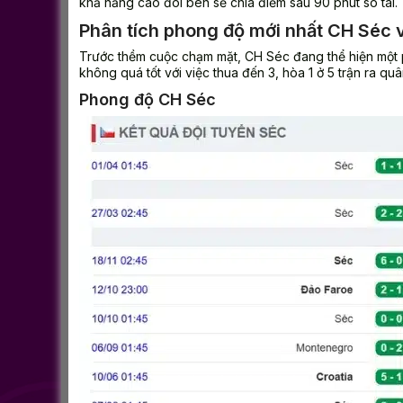
khả năng cao đôi bên sẽ chia điểm sau 90 phút so tài.
Phân tích phong độ mới nhất CH Séc 
Trước thềm cuộc chạm mặt, CH Séc đang thể hiện một ph
không quá tốt với việc thua đến 3, hòa 1 ở 5 trận ra qu
Phong độ CH Séc