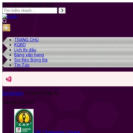
Thứ sáu 07/08/2026 12:01
TRANG CHỦ
KQBD
Lịch thi đấu
Bảng xếp hạng
Soi Kèo Bóng Đá
Tin Tức
BongDaSo
»
Cup C1 Châu Âu
Giải Đấu Nổi Bật
CAF Champions League