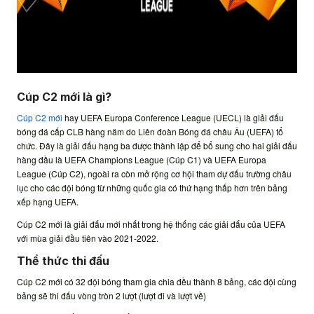
Cúp C2 mới là gì?
Cúp C2 mới
hay UEFA Europa Conference League (UECL) là giải đấu
bóng đá cấp CLB hàng năm do Liên đoàn Bóng đá châu Âu (UEFA) tổ
chức. Đây là giải đấu hạng ba được thành lập để bổ sung cho hai giải đấu
hàng đầu là UEFA Champions League (Cúp C1) và UEFA Europa
League (Cúp C2), ngoài ra còn mở rộng cơ hội tham dự đấu trường châu
lục cho các đội bóng từ những quốc gia có thứ hạng thấp hơn trên bảng
xếp hạng UEFA.
Cúp C2 mới là giải đấu mới nhất trong hệ thống các giải đấu của UEFA
với mùa giải đầu tiên vào 2021-2022.
Thể thức thi đấu
Cúp C2 mới có 32 đội bóng tham gia chia đều thành 8 bảng, các đội cùng
bảng sẽ thi đấu vòng tròn 2 lượt (lượt đi và lượt về)