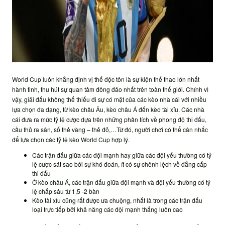
World Cup luôn khẳng định vị thế độc tôn là sự kiện thể thao lớn nhất
hành tinh, thu hút sự quan tâm đông đảo nhất trên toàn thế giới. Chính vì
vậy, giải đấu không thể thiếu đi sự có mặt của các kèo nhà cái với nhiều
lựa chọn đa dạng, từ kèo châu Âu, kèo châu Á đến kèo tài xỉu. Các nhà
cái đưa ra mức tỷ lệ cược dựa trên những phân tích về phong độ thi đấu,
cầu thủ ra sân, số thẻ vàng – thẻ đỏ,…Từ đó, người chơi có thể cân nhắc
để lựa chọn các tỷ lệ kèo World Cup hợp lý.
Các trận đấu giữa các đội mạnh hay giữa các đội yếu thường có tỷ
lệ cược sát sao bởi sự khó đoán, ít có sự chênh lệch về đẳng cấp
thi đấu
Ở kèo châu Á, các trận đấu giữa đội mạnh và đội yếu thường có tỷ
lệ chấp sâu từ 1,5 -2 bàn
Kèo tài xỉu cũng rất được ưa chuộng, nhất là trong các trận đấu
loại trực tiếp bởi khả năng các đội mạnh thắng luôn cao