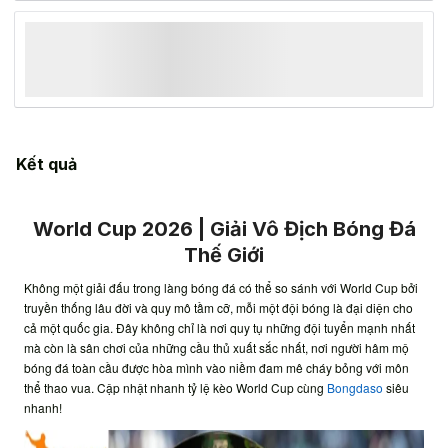
Kết quả
World Cup 2026 | Giải Vô Địch Bóng Đá
Thế Giới
Không một giải đấu trong làng bóng đá có thể so sánh với World Cup bởi
truyền thống lâu đời và quy mô tầm cỡ, mỗi một đội bóng là đại diện cho
cả một quốc gia. Đây không chỉ là nơi quy tụ những đội tuyển mạnh nhất
mà còn là sân chơi của những cầu thủ xuất sắc nhất, nơi người hâm mộ
bóng đá toàn cầu được hòa mình vào niềm đam mê cháy bỏng với môn
thể thao vua. Cập nhật nhanh tỷ lệ kèo World Cup cùng
Bongdaso
siêu
nhanh!