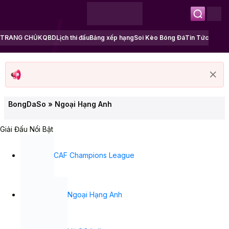
TRANG CHỦ
KQBD
Lịch thi đấu
Bảng xếp hạng
Soi Kèo Bóng Đá
Tin Tức
BongDaSo
»
Ngoại Hạng Anh
Giải Đấu Nổi Bật
CAF Champions League
Ngoại Hạng Anh