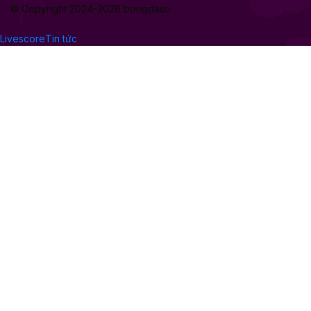
© Copyright 2024-2026 bongdaso
Livescore
Tin tức