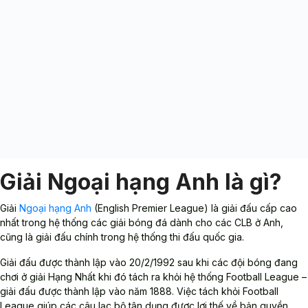
Giải Ngoại hạng Anh là gì?
Giải
Ngoại hạng Anh
(English Premier League) là giải đấu cấp cao
nhất trong hệ thống các giải bóng đá dành cho các CLB ở Anh,
cũng là giải đấu chính trong hệ thống thi đấu quốc gia.
Giải đấu được thành lập vào 20/2/1992 sau khi các đội bóng đang
chơi ở giải Hạng Nhất khi đó tách ra khỏi hệ thống Football League –
giải đấu được thành lập vào năm 1888. Việc tách khỏi Football
League giúp các câu lạc bộ tận dụng được lợi thế về bản quyền