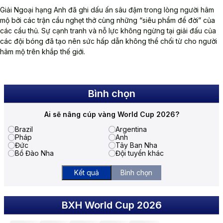
Giải Ngoại hạng Anh đã ghi dấu ấn sâu đậm trong lòng người hâm
mộ bởi các trận cầu nghẹt thở cùng những “siêu phẩm để đời” của
các cầu thủ. Sự cạnh tranh và nỗ lực không ngừng tại giải đấu của
các đội bóng đã tạo nên sức hấp dẫn không thể chối từ cho người
hâm mộ trên khắp thế giới.
Bình chọn
Ai sẽ nâng cúp vàng World Cup 2026?
Brazil
Argentina
Pháp
Anh
Đức
Tây Ban Nha
Bồ Đào Nha
Đội tuyển khác
Kết quả
Bình chọn
BXH World Cup 2026