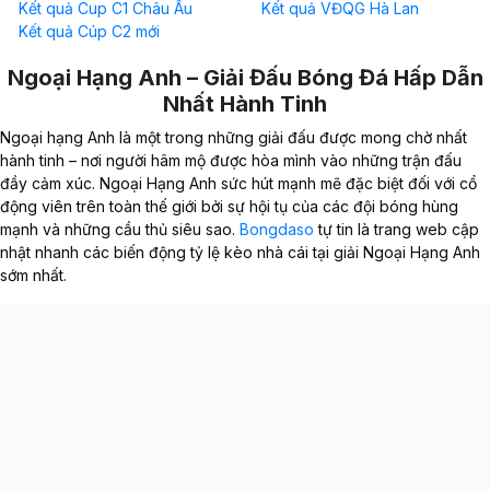
Kết quả Cup C1 Châu Âu
Kết quả VĐQG Hà Lan
Kết quả Cúp C2 mới
Ngoại Hạng Anh – Giải Đấu Bóng Đá Hấp Dẫn
Nhất Hành Tinh
Ngoại hạng Anh là một trong những giải đấu được mong chờ nhất
hành tinh – nơi người hâm mộ được hòa mình vào những trận đấu
đầy cảm xúc. Ngoại Hạng Anh sức hút mạnh mẽ đặc biệt đối với cổ
động viên trên toàn thế giới bởi sự hội tụ của các đội bóng hùng
mạnh và những cầu thủ siêu sao.
Bongdaso
tự tin là trang web cập
nhật nhanh các biến động tỷ lệ kèo nhà cái tại giải Ngoại Hạng Anh
sớm nhất.