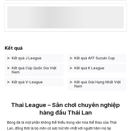
Kết quả
Kết quả J League
Kết quả AFF Suzuki Cup
Kết quả Cúp Quốc Gia Việt
Kết quả K League
Nam
Kết quả V-League
Kết quả Giải Hạng Nhất Việt
Nam
Thai League – Sân chơi chuyên nghiệp
hàng đầu Thái Lan
Bóng đá là một phần không thể thiếu trong văn hóa thể thao của Thái
Lan, đồng thời là bộ môn có sức hút lớn nhất với người hâm mộ tại