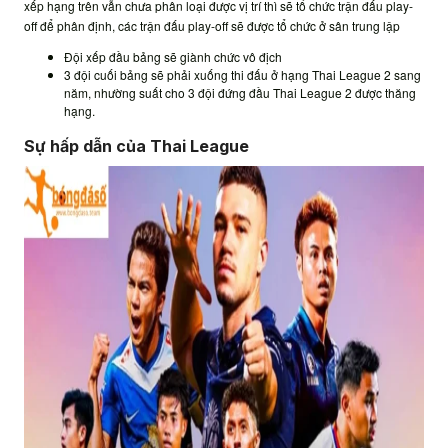
xếp hạng trên vẫn chưa phân loại được vị trí thì sẽ tổ chức trận đấu play-
off để phân định, các trận đấu play-off sẽ được tổ chức ở sân trung lập
Đội xếp đầu bảng sẽ giành chức vô địch
3 đội cuối bảng sẽ phải xuống thi đấu ở hạng Thai League 2 sang
năm, nhường suất cho 3 đội đứng đầu Thai League 2 được thăng
hạng.
Sự hấp dẫn của Thai League