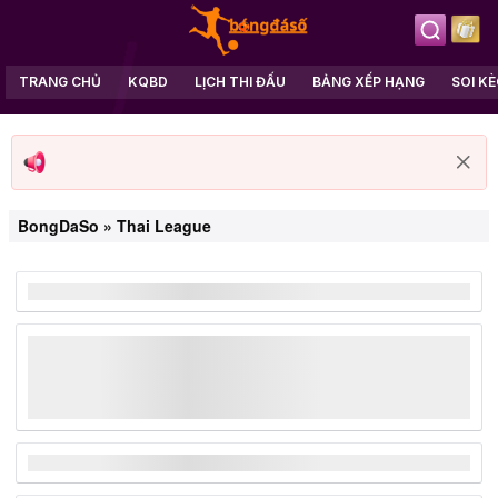
TRANG CHỦ
KQBD
LỊCH THI ĐẤU
BẢNG XẾP HẠNG
SOI K
BongDaSo
»
Thai League