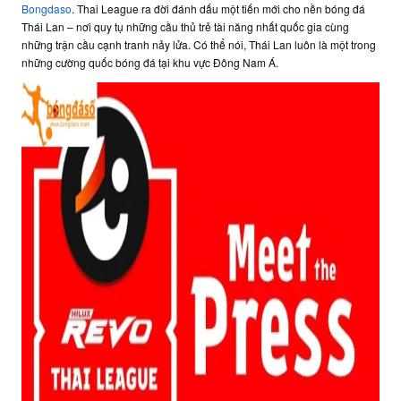
Bongdaso
. Thai League ra đời đánh dấu một tiến mới cho nền bóng đá
Thái Lan – nơi quy tụ những cầu thủ trẻ tài năng nhất quốc gia cùng
những trận cầu cạnh tranh nảy lửa. Có thể nói, Thái Lan luôn là một trong
những cường quốc bóng đá tại khu vực Đông Nam Á.