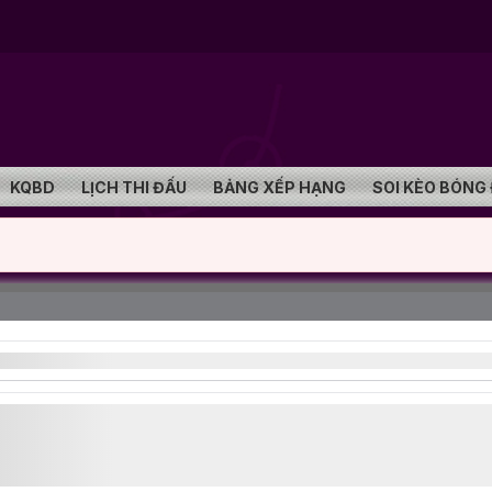
KQBD
LỊCH THI ĐẤU
BẢNG XẾP HẠNG
SOI KÈO BÓNG