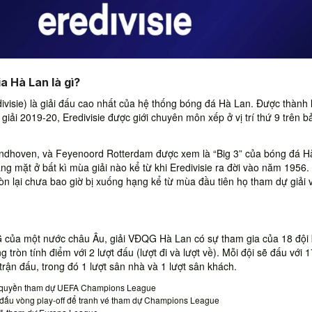
a Hà Lan là gì?
ivisie) là giải đấu cao nhất của hệ thống bóng đá Hà Lan. Được thành 
ải 2019-20, Eredivisie được giới chuyên môn xếp ở vị trí thứ 9 trên b
ndhoven, và Feyenoord Rotterdam được xem là “Big 3” của bóng đá H
g mặt ở bất kì mùa giải nào kể từ khi Eredivisie ra đời vào năm 1956
òn lại chưa bao giờ bị xuống hạng kể từ mùa đầu tiên họ tham dự giải 
 của một nước châu Âu, giải VĐQG Hà Lan có sự tham gia của 18 đội
g tròn tính điểm với 2 lượt đấu (lượt đi và lượt về). Mỗi đội sẽ đấu với 1
 trận đấu, trong đó 1 lượt sân nhà và 1 lượt sân khách.
h quyền tham dự UEFA Champions League
i đấu vòng play-off để tranh vé tham dự Champions League