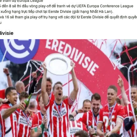
 sẽ tham dự Europa League
5 đến 8 sẽ thi đấu vòng play-off để tranh vé dự UEFA Europa Conference League
xuống hạng trực tiếp chơi tại Eerste Divisie (giải hạng Nhất Hà Lan).
à 16 sẽ tham gia play-off trụ hạng với các đội từ Eerste Divisie để quyết định quy
u
ivisie