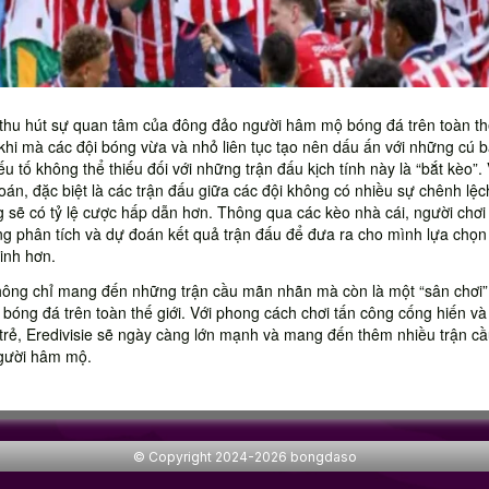
hu hút sự quan tâm của đông đảo người hâm mộ bóng đá trên toàn thế
 khi mà các đội bóng vừa và nhỏ liên tục tạo nên dấu ấn với những cú b
u tố không thể thiếu đối với những trận đấu kịch tính này là “bắt kèo”. 
oán, đặc biệt là các trận đấu giữa các đội không có nhiều sự chênh lệc
g sẽ có tỷ lệ cược hấp dẫn hơn. Thông qua các kèo nhà cái, người chơi
g phân tích và dự đoán kết quả trận đấu để đưa ra cho mình lựa chọn 
inh hơn.
ông chỉ mang đến những trận cầu mãn nhãn mà còn là một “sân chơi” 
óng đá trên toàn thế giới. Với phong cách chơi tấn công cống hiến và
g trẻ, Eredivisie sẽ ngày càng lớn mạnh và mang đến thêm nhiều trận c
gười hâm mộ.
© Copyright 2024-2026 bongdaso