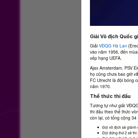
Giải Vô địch Quốc gi
Giải
VĐQG Hà Lan
(Ered
vào năm 1956, đến mùa gi
xếp hạng UEFA.
Ajax Amsterdam, PSV Ei
họ cũng chưa bao giờ vắn
FC Utrecht là đội bóng c
năm 1970.
Thể thức thi đấu
Tương tự như giải VĐQG
thi đấu theo thể thức vòn
còn lại, có tổng cộng 34
Đội vô địch sẽ giàn
Đội đứng thứ 2 sẽ th