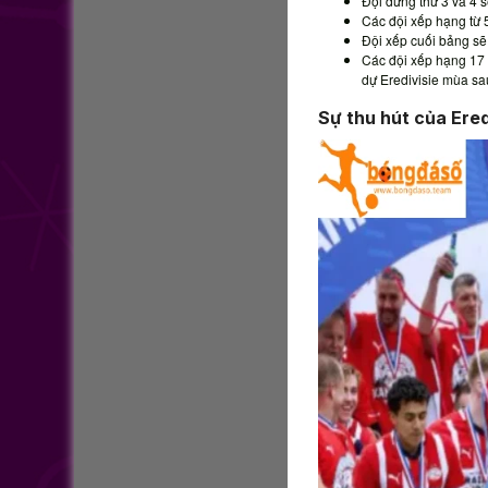
Đội đứng thứ 3 và 4
Các đội xếp hạng từ 
Đội xếp cuối bảng sẽ 
Các đội xếp hạng 17 v
dự Eredivisie mùa sa
Sự thu hút của Ered