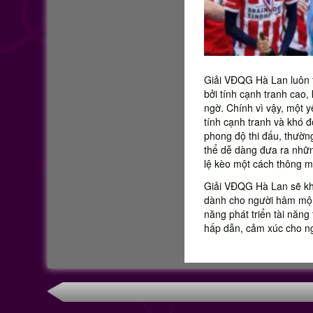
Giải VĐQG Hà Lan luôn t
bởi tính cạnh tranh cao,
ngờ. Chính vì vậy, một yế
tính cạnh tranh và khó đ
phong độ thi đấu, thườn
thể dễ dàng đưa ra nhữn
lệ kèo một cách thông m
Giải VĐQG Hà Lan sẽ kh
dành cho người hâm mộ b
năng phát triển tài năn
hấp dẫn, cảm xúc cho n