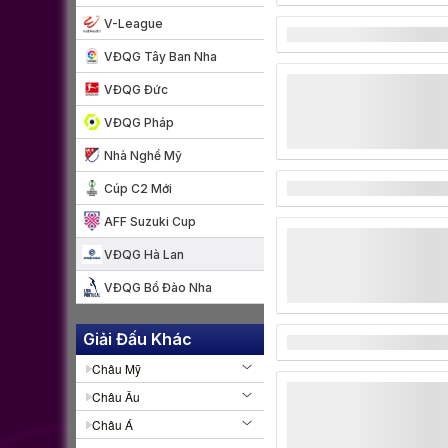
V-League
VĐQG Tây Ban Nha
VĐQG Đức
VĐQG Pháp
Nhà Nghề Mỹ
Cúp C2 Mới
AFF Suzuki Cup
VĐQG Hà Lan
VĐQG Bồ Đào Nha
Giải Đấu Khác
Châu Mỹ
Châu Âu
Châu Á