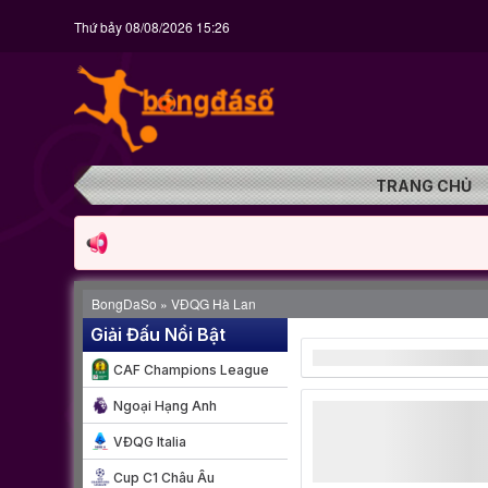
Thứ bảy 08/08/2026 15:26
TRANG CHỦ
BongDaSo
»
VĐQG Hà Lan
Giải Đấu Nổi Bật
CAF Champions League
Ngoại Hạng Anh
VĐQG Italia
Cup C1 Châu Âu